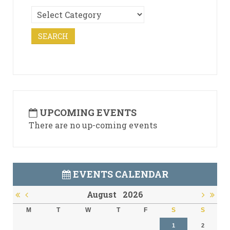
UPCOMING EVENTS
There are no up-coming events
EVENTS CALENDAR
August
2026
M
T
W
T
F
S
S
1
2