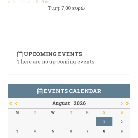
Τιμή: 7,00 ευρώ
UPCOMING EVENTS
There are no up-coming events
EVENTS CALENDAR
August
2026
M
T
W
T
F
S
S
1
2
8
3
4
5
6
7
9