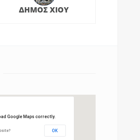
load Google Maps correctly.
OK
bsite?