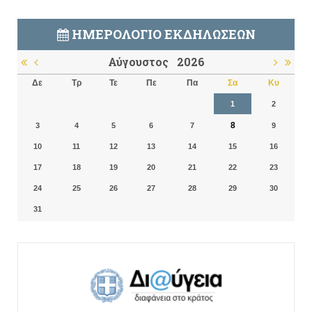
ΗΜΕΡΟΛΌΓΙΟ ΕΚΔΗΛΏΣΕΩΝ
Αύγουστος
2026
Δε
Τρ
Τε
Πε
Πα
Σα
Κυ
1
2
8
3
4
5
6
7
9
10
11
12
13
14
15
16
17
18
19
20
21
22
23
24
25
26
27
28
29
30
31