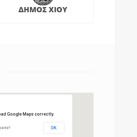
load Google Maps correctly.
OK
bsite?