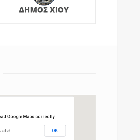
load Google Maps correctly.
OK
bsite?