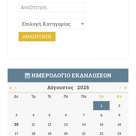
ΗΜΕΡΟΛΌΓΙΟ ΕΚΔΗΛΏΣΕΩΝ
Αύγουστος
2026
Δε
Τρ
Τε
Πε
Πα
Σα
Κυ
1
2
3
4
5
6
7
9
8
10
11
12
13
14
15
16
17
18
19
20
21
22
23