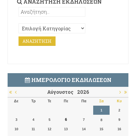
ΑΝΑΖΉΤΗΣΗ ΕΚΔΗΛΏΣΕΩΝ
ΗΜΕΡΟΛΌΓΙΟ ΕΚΔΗΛΏΣΕΩΝ
Αύγουστος
2026
Δε
Τρ
Τε
Πε
Πα
Σα
Κυ
1
2
6
3
4
5
7
9
8
10
11
12
13
14
15
16