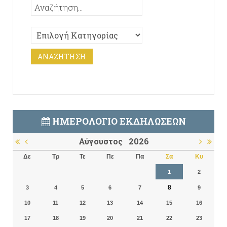
ΗΜΕΡΟΛΌΓΙΟ ΕΚΔΗΛΏΣΕΩΝ
Αύγουστος
2026
Δε
Τρ
Τε
Πε
Πα
Σα
Κυ
1
2
8
3
4
5
6
7
9
10
11
12
13
14
15
16
17
18
19
20
21
22
23