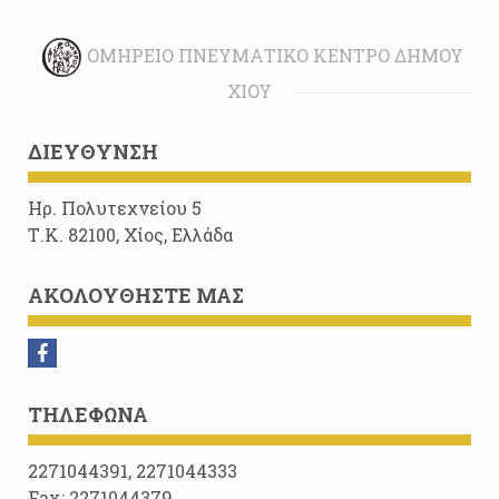
ΟΜΉΡΕΙΟ ΠΝΕΥΜΑΤΙΚΌ ΚΈΝΤΡΟ ΔΉΜΟΥ
ΧΊΟΥ
ΔΙΕΎΘΥΝΣΗ
Ηρ. Πολυτεχνείου 5
Τ.Κ. 82100, Χίος, Ελλάδα
ΑΚΟΛΟΥΘΉΣΤΕ ΜΑΣ
ΤΗΛΈΦΩΝΑ
2271044391, 2271044333
Fax: 2271044379