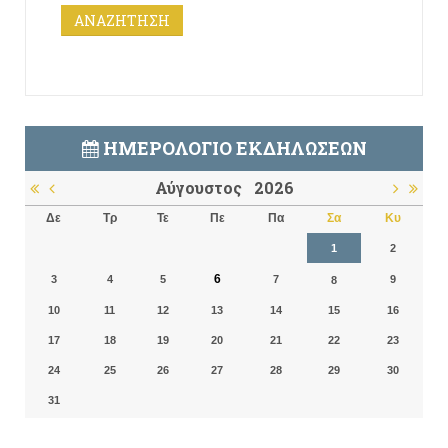
ΗΜΕΡΟΛΌΓΙΟ ΕΚΔΗΛΏΣΕΩΝ
Αύγουστος
2026
Δε
Τρ
Τε
Πε
Πα
Σα
Κυ
1
2
6
3
4
5
7
9
8
10
11
12
13
14
15
16
17
18
19
20
21
22
23
24
25
26
27
28
29
30
31