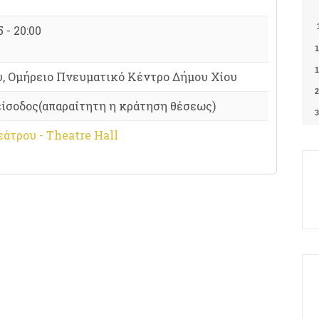
 - 20:00
1
1
υ, Ομήρειο Πνευματικό Κέντρο Δήμου Χίου
2
είσοδος(απαραίτητη η κράτηση θέσεως)
3
άτρου - Theatre Hall