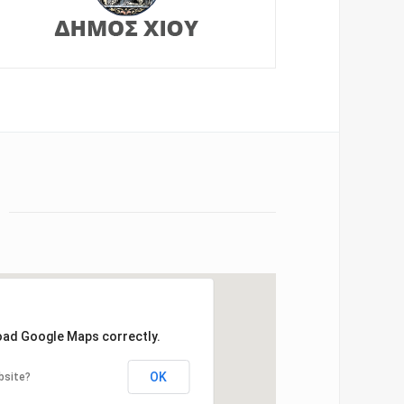
load Google Maps correctly.
OK
bsite?