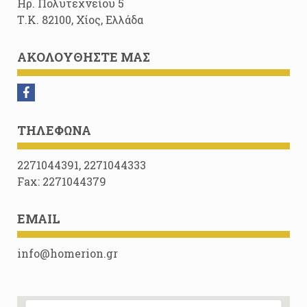
Ηρ. Πολυτεχνείου 5
Τ.Κ. 82100, Χίος, Ελλάδα
ΑΚΟΛΟΥΘΉΣΤΕ ΜΑΣ
ΤΗΛΈΦΩΝΑ
2271044391, 2271044333
Fax: 2271044379
EMAIL
info@homerion.gr