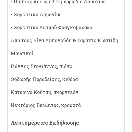
- Παιδική και εφηβική χορωδία Αρμονίας
- Χορευτικά Αρμονίας
- Χορευτικά Δεσμού Φραγκομαχαλά
Από τους Βίνα Αμπανούδη & Σαράντο Κωστίδη
Μουσικοί
Γιάννης Στογιάννος, πιάνο
Θοδωρής Παραδείσης, κιθάρα
Κατερίνα Κούτση, ακορντεόν
Νεκτάριος Βελώνιας, κρουστά
Λεπτομέρειες Εκδήλωσης