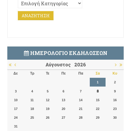
ΗΜΕΡΟΛΌΓΙΟ ΕΚΔΗΛΏΣΕΩΝ
Αύγουστος
2026
Δε
Τρ
Τε
Πε
Πα
Σα
Κυ
1
2
8
3
4
5
6
7
9
10
11
12
13
14
15
16
17
18
19
20
21
22
23
24
25
26
27
28
29
30
31