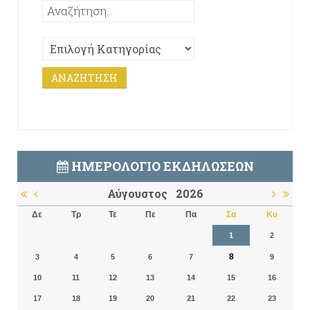
ΗΜΕΡΟΛΌΓΙΟ ΕΚΔΗΛΏΣΕΩΝ
Αύγουστος
2026
Δε
Τρ
Τε
Πε
Πα
Σα
Κυ
1
2
8
3
4
5
6
7
9
10
11
12
13
14
15
16
17
18
19
20
21
22
23