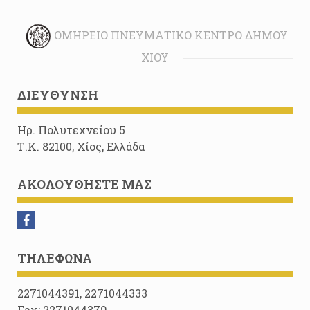
ΟΜΉΡΕΙΟ ΠΝΕΥΜΑΤΙΚΌ ΚΈΝΤΡΟ ΔΉΜΟΥ
ΧΊΟΥ
ΔΙΕΎΘΥΝΣΗ
Ηρ. Πολυτεχνείου 5
Τ.Κ. 82100, Χίος, Ελλάδα
ΑΚΟΛΟΥΘΉΣΤΕ ΜΑΣ
ΤΗΛΈΦΩΝΑ
2271044391, 2271044333
Fax: 2271044379