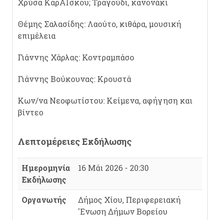
Χρύσα ΚαρΑΪσκου; Τραγούδι, κανονάκι
Θέμης Σαλασίδης: Λαούτο, κιθάρα, μουσική
επιμέλεια
Γιάννης Χάρλας: Κοντραμπάσο
Γιάννης Βούκουνας: Κρουστά
Κων/να Νεοφωτίστου: Κείμενα, αφήγηση και
βίντεο
Λεπτομέρειες Εκδήλωσης
Ημερομηνία
16 Μάι 2026 - 20:30
Εκδήλωσης
Οργανωτής
Δήμος Χίου, Περιφερειακή
'Ενωση Δήμων Βορείου