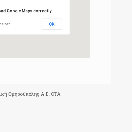
load Google Maps correctly.
OK
bsite?
ική Ομηρούπολης Α.Ε. ΟΤΑ