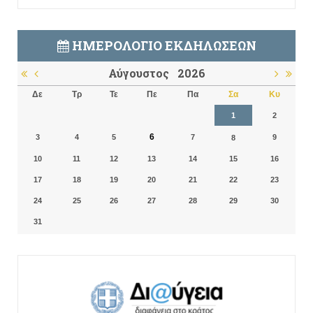
ΗΜΕΡΟΛΌΓΙΟ ΕΚΔΗΛΏΣΕΩΝ
Αύγουστος
2026
Δε
Τρ
Τε
Πε
Πα
Σα
Κυ
1
2
6
3
4
5
7
9
8
10
11
12
13
14
15
16
17
18
19
20
21
22
23
24
25
26
27
28
29
30
31