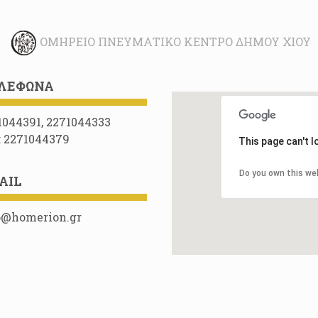
ΟΜΉΡΕΙΟ ΠΝΕΥΜΑΤΙΚΌ ΚΈΝΤΡΟ ΔΉΜΟΥ ΧΊΟΥ
ΛΈΦΩΝΑ
1044391, 2271044333
: 2271044379
This page can't 
Do you own this we
AIL
o@homerion.gr