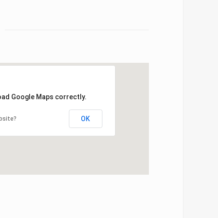
load Google Maps correctly.
OK
bsite?