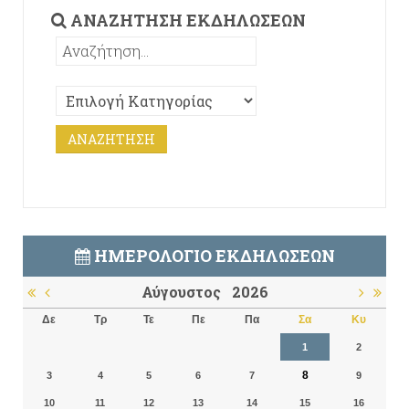
ΑΝΑΖΉΤΗΣΗ ΕΚΔΗΛΏΣΕΩΝ
ΗΜΕΡΟΛΌΓΙΟ ΕΚΔΗΛΏΣΕΩΝ
Αύγουστος
2026
Δε
Τρ
Τε
Πε
Πα
Σα
Κυ
1
2
8
3
4
5
6
7
9
10
11
12
13
14
15
16