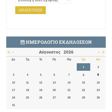
ΗΜΕΡΟΛΌΓΙΟ ΕΚΔΗΛΏΣΕΩΝ
Αύγουστος
2026
Δε
Τρ
Τε
Πε
Πα
Σα
Κυ
1
2
9
3
4
5
6
7
8
10
11
12
13
14
15
16
17
18
19
20
21
22
23
24
25
26
27
28
29
30
31