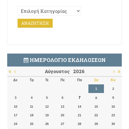
ΗΜΕΡΟΛΌΓΙΟ ΕΚΔΗΛΏΣΕΩΝ
Αύγουστος
2026
Δε
Τρ
Τε
Πε
Πα
Σα
Κυ
1
2
7
3
4
5
6
9
8
10
11
12
13
14
15
16
17
18
19
20
21
22
23
24
25
26
27
28
29
30