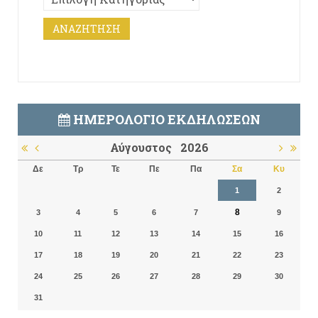
ΗΜΕΡΟΛΌΓΙΟ ΕΚΔΗΛΏΣΕΩΝ
Αύγουστος
2026
Δε
Τρ
Τε
Πε
Πα
Σα
Κυ
1
2
8
3
4
5
6
7
9
10
11
12
13
14
15
16
17
18
19
20
21
22
23
24
25
26
27
28
29
30
31