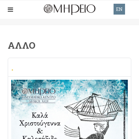
EN
ΆΛΛΟ
.