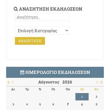
ΑΝΑΖΉΤΗΣΗ ΕΚΔΗΛΏΣΕΩΝ
ΗΜΕΡΟΛΌΓΙΟ ΕΚΔΗΛΏΣΕΩΝ
Αύγουστος
2026
Δε
Τρ
Τε
Πε
Πα
Σα
Κυ
1
2
7
3
4
5
6
9
8