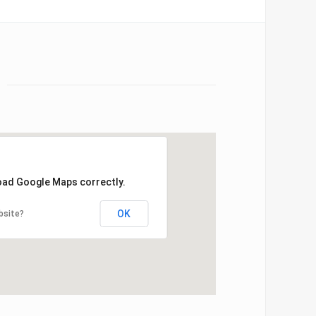
load Google Maps correctly.
OK
bsite?