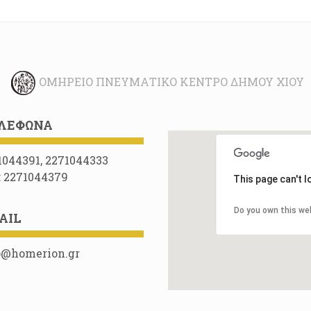
ΟΜΉΡΕΙΟ ΠΝΕΥΜΑΤΙΚΌ ΚΈΝΤΡΟ ΔΉΜΟΥ ΧΊΟΥ
ΛΈΦΩΝΑ
1044391, 2271044333
: 2271044379
This page can't 
Do you own this we
AIL
o@homerion.gr