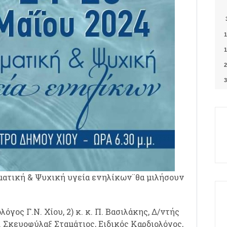
1
1
2
3
ματική & Ψυχική υγεία ενηλίκων¨θα μιλήσουν
όγος Γ.Ν. Χίου, 2) κ. κ. Π. Βασιλάκης, Δ/ντής
κ. Σκευοφύλαξ Σταμάτιος, Ειδικός Καρδιολόγος,