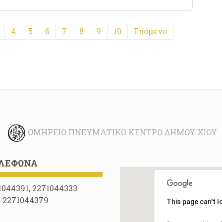
4
5
6
7
8
9
10
Επόμενο
ΟΜΉΡΕΙΟ ΠΝΕΥΜΑΤΙΚΌ ΚΈΝΤΡΟ ΔΉΜΟΥ ΧΊΟΥ
ΛΈΦΩΝΑ
1044391, 2271044333
: 2271044379
This page can't 