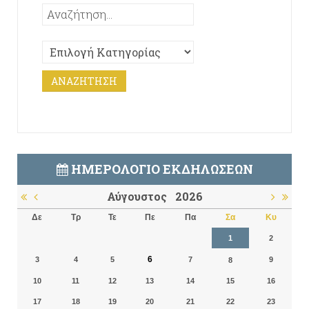
ΗΜΕΡΟΛΌΓΙΟ ΕΚΔΗΛΏΣΕΩΝ
Αύγουστος
2026
Δε
Τρ
Τε
Πε
Πα
Σα
Κυ
1
2
6
3
4
5
7
9
8
10
11
12
13
14
15
16
17
18
19
20
21
22
23