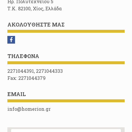
Ηρ. Πολυτεχνείου 5
Τ.Κ. 82100, Χίος, Ελλάδα
ΑΚΟΛΟΥΘΉΣΤΕ ΜΑΣ
ΤΗΛΈΦΩΝΑ
2271044391, 2271044333
Fax: 2271044379
EMAIL
info@homerion.gr