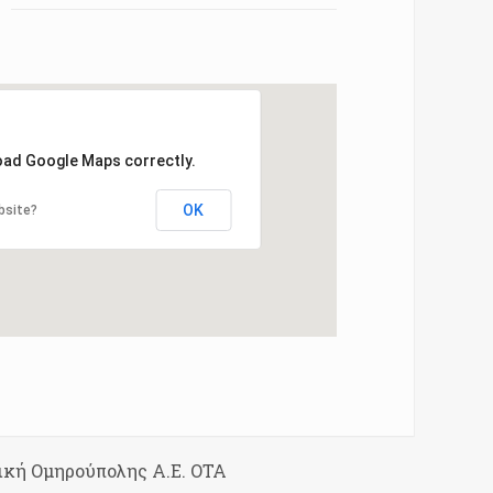
load Google Maps correctly.
OK
bsite?
ική Ομηρούπολης Α.Ε. ΟΤΑ