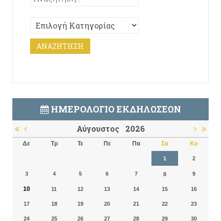
ΗΜΕΡΟΛΌΓΙΟ ΕΚΔΗΛΏΣΕΩΝ
Αύγουστος
2026
Δε
Τρ
Τε
Πε
Πα
Σα
Κυ
1
2
3
4
5
6
7
9
8
10
11
12
13
14
15
16
17
18
19
20
21
22
23
24
25
26
27
28
29
30