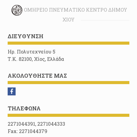
ΟΜΉΡΕΙΟ ΠΝΕΥΜΑΤΙΚΌ ΚΈΝΤΡΟ ΔΉΜΟΥ
ΧΊΟΥ
ΔΙΕΎΘΥΝΣΗ
Ηρ. Πολυτεχνείου 5
Τ.Κ. 82100, Χίος, Ελλάδα
ΑΚΟΛΟΥΘΉΣΤΕ ΜΑΣ
ΤΗΛΈΦΩΝΑ
2271044391, 2271044333
Fax: 2271044379