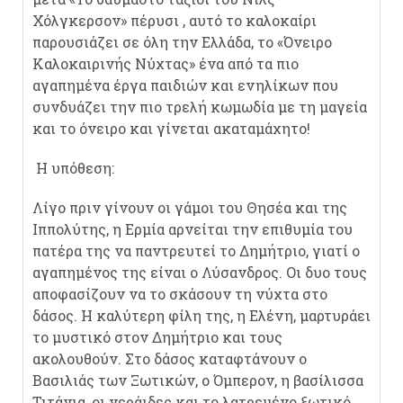
Χόλγκερσον» πέρυσι , αυτό το καλοκαίρι
παρουσιάζει σε όλη την Ελλάδα, το «Όνειρο
Καλοκαιρινής Νύχτας» ένα από τα πιο
αγαπημένα έργα παιδιών και ενηλίκων που
συνδυάζει την πιο τρελή κωμωδία με τη μαγεία
και το όνειρο και γίνεται ακαταμάχητο!
Η υπόθεση:
Λίγο πριν γίνουν οι γάμοι του Θησέα και της
Ιππολύτης, η Ερμία αρνείται την επιθυμία του
πατέρα της να παντρευτεί το Δημήτριο, γιατί ο
αγαπημένος της είναι ο Λύσανδρος. Οι δυο τους
αποφασίζουν να το σκάσουν τη νύχτα στο
δάσος. Η καλύτερη φίλη της, η Ελένη, μαρτυράει
το μυστικό στον Δημήτριο και τους
ακολουθούν. Στο δάσος καταφτάνουν ο
Βασιλιάς των Ξωτικών, ο Όμπερον, η βασίλισσα
Τιτάνια, οι νεράιδες και το λατρεμένο ξωτικό