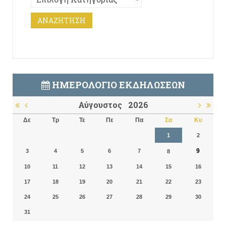
ΗΜΕΡΟΛΌΓΙΟ ΕΚΔΗΛΏΣΕΩΝ
Αύγουστος
2026
Δε
Τρ
Τε
Πε
Πα
Σα
Κυ
1
2
9
3
4
5
6
7
8
10
11
12
13
14
15
16
17
18
19
20
21
22
23
24
25
26
27
28
29
30
31