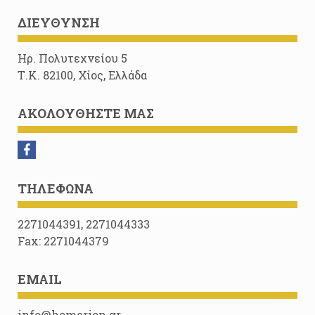
ΔΙΕΎΘΥΝΣΗ
Ηρ. Πολυτεχνείου 5
Τ.Κ. 82100, Χίος, Ελλάδα
ΑΚΟΛΟΥΘΉΣΤΕ ΜΑΣ
ΤΗΛΈΦΩΝΑ
2271044391, 2271044333
Fax: 2271044379
EMAIL
info@homerion.gr