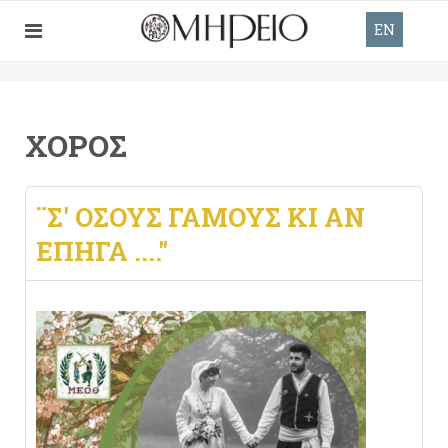
EN
ΧΟΡΌΣ
¨Σ' ΌΣΟΥΣ ΓΆΜΟΥΣ ΚΙ ΑΝ
ΕΠΉΓΑ ...."